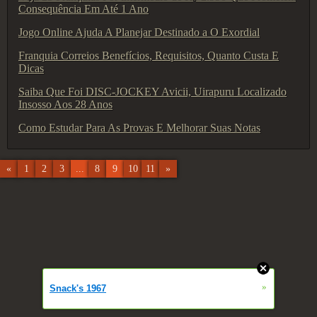
Consequência Em Até 1 Ano
Jogo Online Ajuda A Planejar Destinado a O Exordial
Franquia Correios Benefícios, Requisitos, Quanto Custa E
Dicas
Saiba Que Foi DISC-JOCKEY Avicii, Uirapuru Localizado
Insosso Aos 28 Anos
Como Estudar Para As Provas E Melhorar Suas Notas
«
1
2
3
...
8
9
10
11
»
»
Snack's 1967