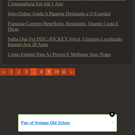
Consequência Em Até 1 Ano
Jogo Online Ajuda A Planejar Destinado a O Exordial
Franquia Correios Benefícios, Requisitos, Quanto Custa E
Dicas
Saiba Que Foi DISC-JOCKEY Avicii, Uirapuru Localizado
Insosso Aos 28 Anos
Como Estudar Para As Provas E Melhorar Suas Notas
«
1
2
3
...
8
9
10
11
»
»
Pair of Vintage Old Schoo