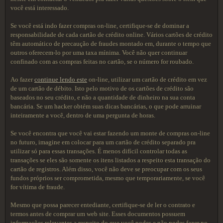
você está interessado.
Se você está indo fazer compras on-line, certifique-se de dominar a
responsabilidade de cada cartão de crédito online. Vários cartões de crédito
têm automático de precaução de fraudes montado em, durante o tempo que
outros oferecem-lo por uma taxa mínima. Você não quer continuar
confinado com as compras feitas no cartão, se o número for roubado.
Ao fazer
continue lendo este
on-line, utilizar um cartão de crédito em vez
de um cartão de débito. Isto pelo motivo de os cartões de crédito são
baseados no seu crédito, e não a quantidade de dinheiro na sua conta
bancária. Se um hacker obtém suas dicas bancárias, o que pode arruinar
inteiramente a você, dentro de uma pergunta de horas.
Se você encontra que você vai estar fazendo um monte de compras on-line
no futuro, imagine em colocar para um cartão de crédito separado pra
utilizar só para essas transações. É menos difícil controlar todas as
transações se eles são somente os itens listados a respeito esta transação do
cartão de registros. Além disso, você não deve se preocupar com os seus
fundos próprios ser comprometida, mesmo que temporariamente, se você
for vítima de fraude.
Mesmo que possa parecer entediante, certifique-se de ler o contrato e
termos antes de comprar um web site. Esses documentos possuem
informações relevantes a respeito do que você podes e não podes fazer no