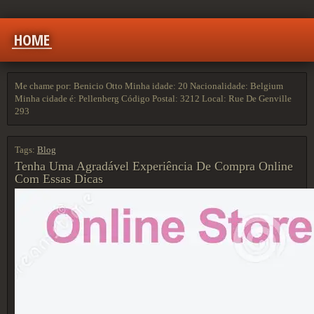
HOME
Me chame por: Benicio Otto Minha idade: 20 Nacionalidade: Belgium
Minha cidade é: Pellenberg Código Postal: 3212 Local: Rue De Genville
293
Tags:
Blog
Tenha Uma Agradável Experiência De Compra Online
Com Essas Dicas