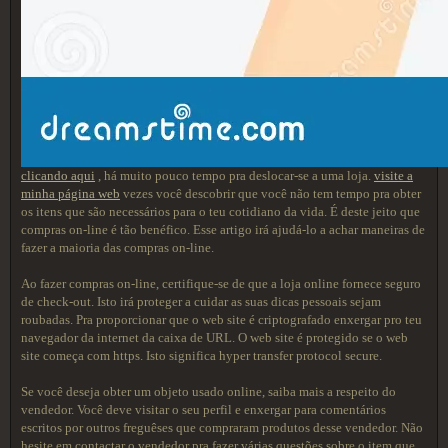
clicando aqui
, há muito pouco tempo pra deslocar-se a uma loja.
visite a
minha página web
vezes você descobrir que você não tem tempo pra obter
os itens que são necessários para o teu cotidiano da vida. É deste jeito que
compras on-line é tão benéfico. Esse artigo irá ajudá-lo a achar maneiras de
fazer a maioria das compras on-line.
Ao fazer compras on-line, certifique-se de que a loja online fornece seguro
de check-out. Isto irá proteger a cuidar as suas dicas pessoais sejam
roubadas. Pra proporcionar que o web site é criptografado enxergar pro teu
navegador da internet da caixa de URL. O web site é protegido se o web
site começa com https. Isto significa hyper transfer protocol secure.
Se você deseja obter um objeto usado online, saiba mais a respeito do
vendedor. Você deve visitar o seu perfil e enxergar para comentários
escritos por outros freguêses que compraram produtos desse vendedor. Não
hesite em contactar o vendedor pra fazer várias questões sobre o item que