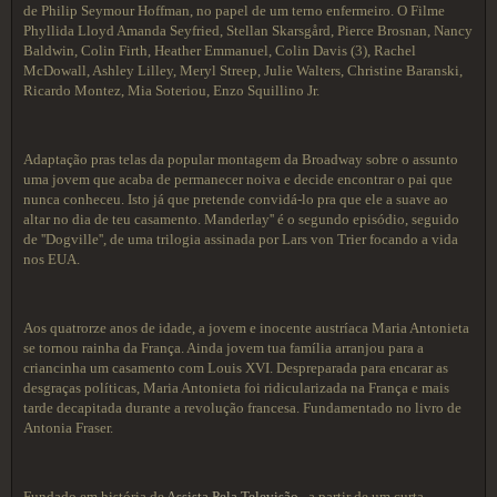
de Philip Seymour Hoffman, no papel de um terno enfermeiro. O Filme
Phyllida Lloyd Amanda Seyfried, Stellan Skarsgård, Pierce Brosnan, Nancy
Baldwin, Colin Firth, Heather Emmanuel, Colin Davis (3), Rachel
McDowall, Ashley Lilley, Meryl Streep, Julie Walters, Christine Baranski,
Ricardo Montez, Mia Soteriou, Enzo Squillino Jr.
Adaptação pras telas da popular montagem da Broadway sobre o assunto
uma jovem que acaba de permanecer noiva e decide encontrar o pai que
nunca conheceu. Isto já que pretende convidá-lo pra que ele a suave ao
altar no dia de teu casamento. Manderlay'' é o segundo episódio, seguido
de ''Dogville'', de uma trilogia assinada por Lars von Trier focando a vida
nos EUA.
Aos quatrorze anos de idade, a jovem e inocente austríaca Maria Antonieta
se tornou rainha da França. Ainda jovem tua família arranjou para a
criancinha um casamento com Louis XVI. Despreparada para encarar as
desgraças políticas, Maria Antonieta foi ridicularizada na França e mais
tarde decapitada durante a revolução francesa. Fundamentado no livro de
Antonia Fraser.
Fundado em história de
Assista Pela Televisão
, a partir de um curta-