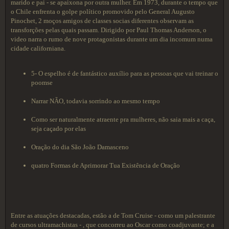
marido e pai - se apaixona por outra mulher. Em 1973, durante o tempo que
o Chile enfrenta o golpe político promovido pelo General Augusto
Pinochet, 2 moços amigos de classes socias diferentes observam as
transforções pelas quais passam. Dirigido por Paul Thomas Anderson, o
video narra o rumo de nove protagonistas durante um dia incomum numa
cidade californiana.
5- O espelho é de fantástico auxílio para as pessoas que vai treinar o
poomse
Narrar NÃO, todavia sorrindo ao mesmo tempo
Como ser naturalmente atraente pra mulheres, não saia mais a caça,
seja caçado por elas
Oração do dia São João Damasceno
quatro Formas de Aprimorar Tua Existência de Oração
Entre as atuações destacadas, estão a de Tom Cruise - como um palestrante
de cursos ultramachistas - , que concorreu ao Oscar como coadjuvante; e a