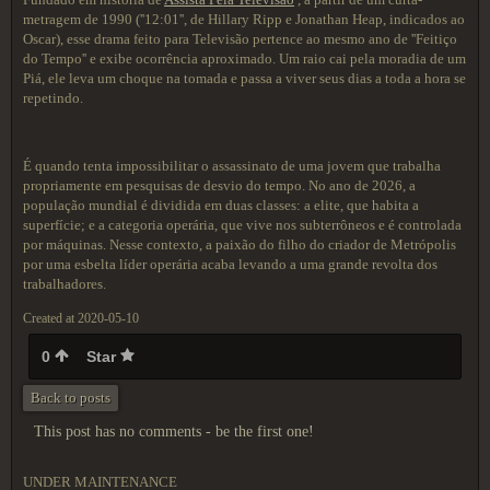
metragem de 1990 (''12:01'', de Hillary Ripp e Jonathan Heap, indicados ao
Oscar), esse drama feito para Televisão pertence ao mesmo ano de ''Feitiço
do Tempo'' e exibe ocorrência aproximado. Um raio cai pela moradia de um
Piá, ele leva um choque na tomada e passa a viver seus dias a toda a hora se
repetindo.
É quando tenta impossibilitar o assassinato de uma jovem que trabalha
propriamente em pesquisas de desvio do tempo. No ano de 2026, a
população mundial é dividida em duas classes: a elite, que habita a
superfície; e a categoria operária, que vive nos subterrôneos e é controlada
por máquinas. Nesse contexto, a paixão do filho do criador de Metrópolis
por uma esbelta líder operária acaba levando a uma grande revolta dos
trabalhadores.
Created at 2020-05-10
0
Star
Back to posts
This post has no comments - be the first one!
UNDER MAINTENANCE