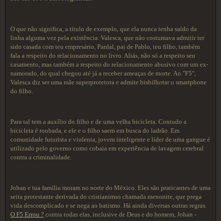
O que não significa, a título de exemplo, que ela nunca tenha saído da
linha alguma vez pela existência. Valesca, que não costumava admitir ter
sido casada com teu empresário, Pardal, pai de Pablo, teu filho, também
fala a respeito do relacionamento no livro. Aliás, não só a respeito seu
casamento, mas também a respeito do relacionamento abusivo com um ex-
namorado, do qual chegou até já a receber ameaças de morte. Ao "F5",
Valesca diz ser uma mãe superprotetora e admite bisbilhotar o smartphone
do filho.
Para tal tem a auxílio do filho e de uma velha bicicleta. Contudo a
bicicleta é roubada, e ele e o filho saem em busca do ladrão. Em
comunidade futurista e violenta, jovem inteligente e líder de uma gangue é
utilizado pelo governo como cobaia em experiência de lavagem cerebral
contra a criminalidade.
Johan e tua família moram no norte do México. Eles são praticantes de uma
seita protestante derivada do cristianimso chamada menonite, que prega
vida descomplicado e se nega ao batismo. Há ainda diversas outras regras.
O F5 Errou ?
contra todas elas, inclusive de Deus e do homem, Johan -