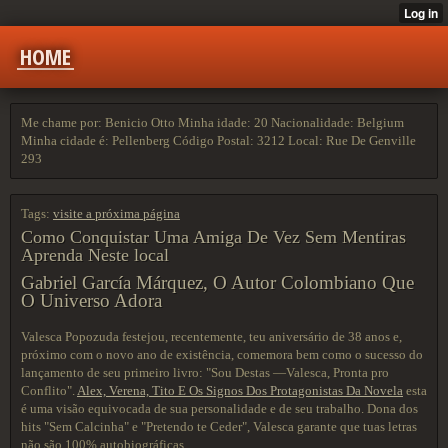
HOME
Me chame por: Benicio Otto Minha idade: 20 Nacionalidade: Belgium
Minha cidade é: Pellenberg Código Postal: 3212 Local: Rue De Genville
293
Tags:
visite a próxima página
Como Conquistar Uma Amiga De Vez Sem Mentiras
Aprenda Neste local
Gabriel García Márquez, O Autor Colombiano Que
O Universo Adora
Valesca Popozuda festejou, recentemente, teu aniversário de 38 anos e,
próximo com o novo ano de existência, comemora bem como o sucesso do
lançamento de seu primeiro livro: "Sou Destas —Valesca, Pronta pro
Conflito".
Alex, Verena, Tito E Os Signos Dos Protagonistas Da Novela
esta
é uma visão equivocada de sua personalidade e de seu trabalho. Dona dos
hits "Sem Calcinha" e "Pretendo te Ceder", Valesca garante que tuas letras
não são 100% autobiográficas.