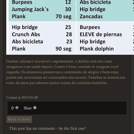
Ganhar calorias é acessível e rapidamente, o defeito está em como
emagrecer com saúde depois. Comer é bom, contudo se exagerar você
engorda. Os alimentos promovem o sentimento de alegria e bem-estar,
porém não necessitam ser consumidos em excesso. Famílias se reúnem em
torno da mesa pra saborear pratos usuais da culinária brasileira.
Created at 2019-05-08
0
Star
Back to posts
This post has no comments - be the first one!