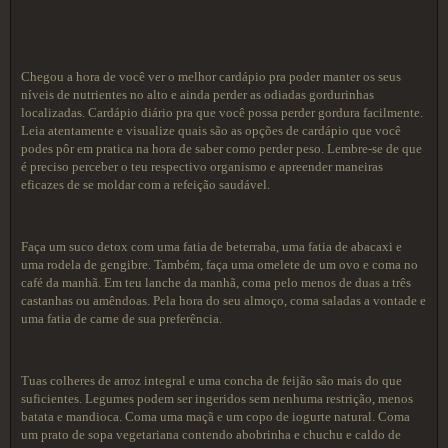
Chegou a hora de você ver o melhor cardápio pra poder manter os seus
níveis de nutrientes no alto e ainda perder as odiadas gordurinhas
localizadas. Cardápio diário pra que você possa perder gordura facilmente.
Leia atentamente e visualize quais são as opções de cardápio que você
podes pôr em pratica na hora de saber como perder peso. Lembre-se de que
é preciso perceber o teu respectivo organismo e apreender maneiras
eficazes de se moldar com a refeição saudável.
Faça um suco detox com uma fatia de beterraba, uma fatia de abacaxi e
uma rodela de gengibre. Também, faça uma omelete de um ovo e coma no
café da manhã. Em teu lanche da manhã, coma pelo menos de duas a três
castanhas ou amêndoas. Pela hora do seu almoço, coma saladas a vontade e
uma fatia de carne de sua preferência.
Tuas colheres de arroz integral e uma concha de feijão são mais do que
suficientes. Legumes podem ser ingeridos sem nenhuma restrição, menos
batata e mandioca. Coma uma maçã e um copo de iogurte natural. Coma
um prato de sopa vegetariana contendo abobrinha e chuchu e caldo de