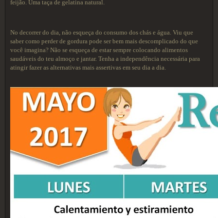
feijão. Uma taça de gelatina natural.
No decorrer do dia, não esqueça do consumo dos chás e água. Viu que
saber como perder de gordura pode ser bem mais descomplicado do que
você imagina? Não se esqueça de estar sempre colocando alimentos
saudáveis do teu almoço e jantar. Tenha a independência necessária para
atingir fazer as alternativas mais assertivas em seu dia a dia.