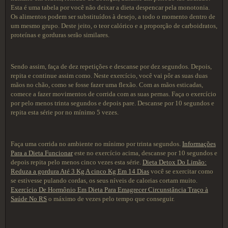
Esta é uma tabela por você não deixar a dieta despencar pela monotonia.
Os alimentos podem ser substituídos à desejo, a todo o momento dentro de
um mesmo grupo. Deste jeito, o teor calórico e a proporção de carboidratos,
proteínas e gorduras serão similares.
Sendo assim, faça de dez repetições e descanse por dez segundos. Depois,
repita e continue assim como. Neste exercício, você vai pôr as suas duas
mãos no chão, como se fosse fazer uma flexão. Com as mãos esticadas,
comece a fazer movimentos de corrida com as suas pernas. Faça o exercício
por pelo menos trinta segundos e depois pare. Descanse por 10 segundos e
repita esta série por no mínimo 5 vezes.
Faça uma corrida no ambiente no mínimo por trinta segundos.
Informações
Para a Dieta Funcionar
este no exercício acima, descanse por 10 segundos e
depois repita pelo menos cinco vezes esta série.
Dieta Detox Do Limão:
Reduza a gordura Até 3 Kg A cinco Kg Em 14 Dias
você se exercitar como
se estivesse pulando cordas, os seus níveis de calorias cortam muito.
Exercício De Hormônio Em Dieta Para Emagrecer Circunstância Traço à
Saúde No RS
o máximo de vezes pelo tempo que conseguir.