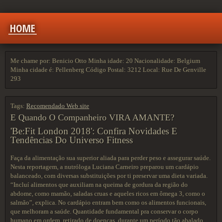
HOME
Me chame por: Benicio Otto Minha idade: 20 Nacionalidade: Belgium
Minha cidade é: Pellenberg Código Postal: 3212 Local: Rue De Genville
293
Tags:
Recomendado Web site
E Quando O Companheiro VIRA AMANTE?
'Be:Fit London 2018': Confira Novidades E
Tendências Do Universo Fitness
Faça da alimentação sua superior aliada para perder peso e assegurar saúde.
Nesta reportagem, a nutróloga Luciana Carneiro preparou um cardápio
balanceado, com diversas substituições por ti preservar uma dieta variada.
“Incluí alimentos que auxiliam na queima de gordura da região do
abdome, como mamão, saladas cruas e aqueles ricos em ômega 3, como o
salmão”, explica. No cardápio entram bem como os alimentos funcionais,
que melhoram a saúde. Quantidade fundamental pra conservar o corpo
humano em ordem, retirado de doenças, durante um período tão abalado.